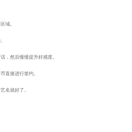
角区域。
的。
对话，然后慢慢提升好感度。
金币直接进行签约。
好艺名就好了。