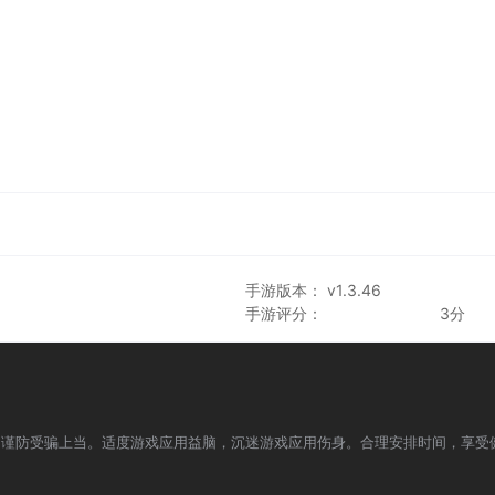
手游版本： v1.3.46
手游评分：
3分
，谨防受骗上当。适度游戏应用益脑，沉迷游戏应用伤身。合理安排时间，享受